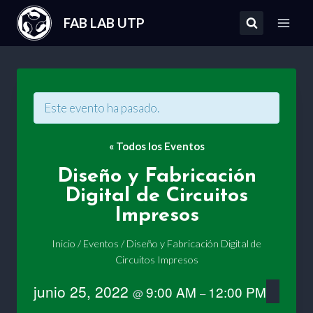
Saltar
FAB LAB UTP
al
contenido
Este evento ha pasado.
« Todos los Eventos
Diseño y Fabricación
Digital de Circuitos
Impresos
Inicio
/
Eventos
/
Diseño y Fabricación Digital de
Circuitos Impresos
junio 25, 2022
9:00 AM
12:00 PM
@
–