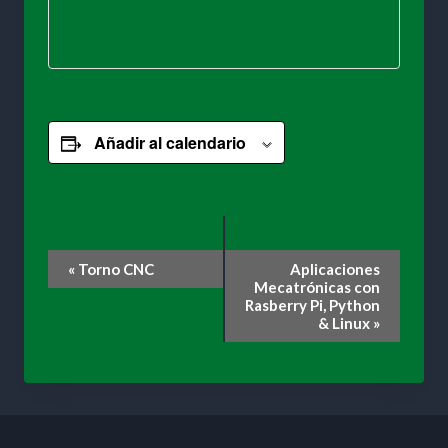
Añadir al calendario
Navegación
«
Torno CNC
Aplicaciones
Mecatrónicas con
del
Rasberry Pi, Python
& Linux
»
Evento