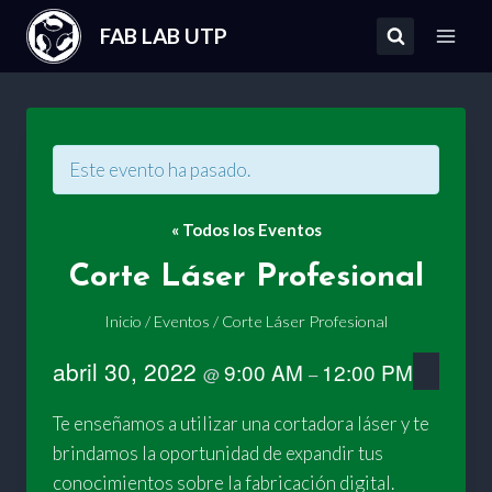
Saltar
FAB LAB UTP
al
contenido
Este evento ha pasado.
« Todos los Eventos
Corte Láser Profesional
Inicio
/
Eventos
/
Corte Láser Profesional
abril 30, 2022
9:00 AM
12:00 PM
@
–
Te enseñamos a utilizar una cortadora láser y te
brindamos la oportunidad de expandir tus
conocimientos sobre la fabricación digital.