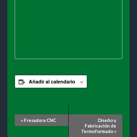
Añadir al calendario
Navegación
«
Fresadora CNC
Diseño y
Fabricación de
del
Termoformado
»