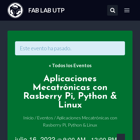
Saltar
FAB LAB UTP
al
contenido
Este evento ha pasado.
« Todos los Eventos
Aplicaciones
Mecatrónicas con
Rasberry Pi, Python &
Linux
Inicio
/
Eventos
/
Aplicaciones Mecatrónicas con
Rasberry Pi, Python & Linux
julio 16, 2022
9:00 AM
12:00 PM
@
–